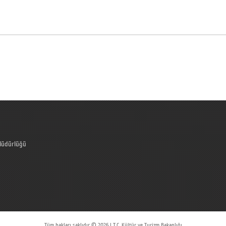
Müdürlüğü
Tüm hakları saklıdır © 2026 | T.C. Kültür ve Turizm Bakanlığı