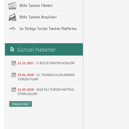
Bitlis Tanıtım Filmleri
Bitlis Tanıtım Broşürleri
Go Türkiye Turizm Tanıtım Platformu
Güncel Haberler
21.11.2017 -
3. BİTLİS TANITIM GÜNLERİ
19.02.2018 -
11. TAHRAN ULUSLARARSI
TURİZM FUARI
11.05.2018 -
2018 YILI TURİZM HAFTASI
ETKİNLİKLERİ
Hepsini Gör