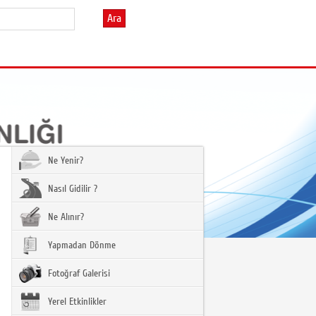
Ara
Ne Yenir?
Nasıl Gidilir ?
Ne Alınır?
Yapmadan Dönme
Fotoğraf Galerisi
Yerel Etkinlikler