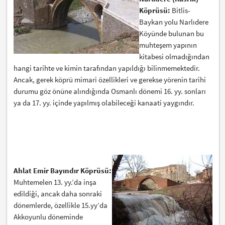
Köprüsü:
Bitlis-
Baykan yolu Narlıdere
Köyünde bulunan bu
muhteşem yapının
kitabesi olmadığından
hangi tarihte ve kimin tarafından yapıldığı bilinmemektedir.
Ancak, gerek köprü mimari özellikleri ve gerekse yörenin tarihi
durumu göz önüne alındığında Osmanlı dönemi 16. yy. sonları
ya da 17. yy. içinde yapılmış olabileceği kanaati yaygındır.
Ahlat Emir Bayındır Köprüsü:
Muhtemelen 13. yy.’da inşa
edildiği, ancak daha sonraki
dönemlerde, özellikle 15.yy’da
Akkoyunlu döneminde